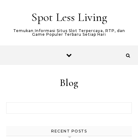
Skip to content
Spot Less Living
Temukan Informasi Situs Slot Terpercaya, RTP, dan
Game Populer Terbaru Setiap Hari
Blog
Search for:
RECENT POSTS